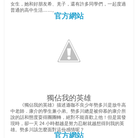
女生，她和好朋友希、羌子，還有許多同學們，一起度過
普通的高中生活……。
官方網站
獨佔我的英雄
《獨佔我的英雄》描述遜咖不良少年勢多川是放牛高
中老師．康介的學生兼小弟。勢多川總是被仰慕的康介所
說的話和態度耍得團團轉，絕對不能喜歡上他！但是當發
現時，卻一天 24 小時都越是努力忍耐就越想得到我的英
雄。勢多川該怎麼面對這份感情呢？
官方網站