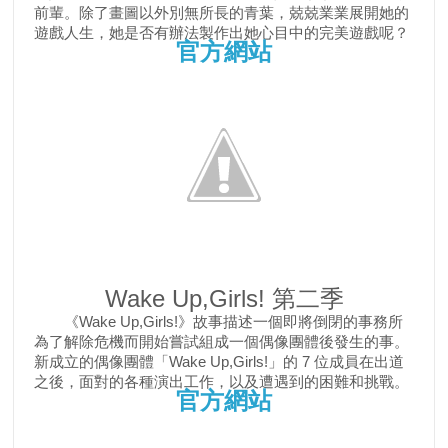
前輩。除了畫圖以外別無所長的青葉，兢兢業業展開她的
遊戲人生，她是否有辦法製作出她心目中的完美遊戲呢？
官方網站
Wake Up,Girls! 第二季
《Wake Up,Girls!》故事描述一個即將倒閉的事務所
為了解除危機而開始嘗試組成一個偶像團體後發生的事。
新成立的偶像團體「Wake Up,Girls!」的 7 位成員在出道
之後，面對的各種演出工作，以及遭遇到的困難和挑戰。
官方網站