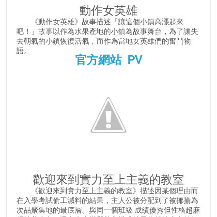
動作女英雄
《動作女英雄》故事描述「讓這個小鎮高漲起來
吧！」故事以作為水果產地的小鎮為故事舞台，為了讓失
去朝氣的小鎮恢復活氣，而作為當地女英雄們的奮鬥物
語。
官方網站
PV
歡迎來到實力至上主義的教室
《歡迎來到實力至上主義的教室》描述因某個理由而
在入學考試偷工減料的結果，主人公被分配到了被揶揄為
次品聚集地的最底層。與同一個班級 成績優秀但性格超麻