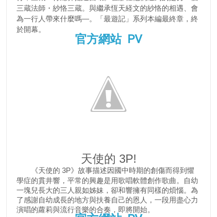
三蔵法師・紗恪三蔵。與繼承恆天経文的紗恪的相遇、會
為一行人帶來什麼嗎―。「最遊記」系列本編最終章，終
於開幕
。
官方網站
PV
天使的 3P!
《天使的 3P》故事描述
因國中時期的創傷而得到懼
學症的貫井響，平常的興趣是用歌唱軟體創作歌曲。自幼
一塊兒長大的三人親如姊妹，卻和響擁有同樣的煩惱。為
了感謝自幼成長的地方與扶養自己的恩人，一段用盡心力
演唱的蘿莉與流行音樂的合奏，即將開始。