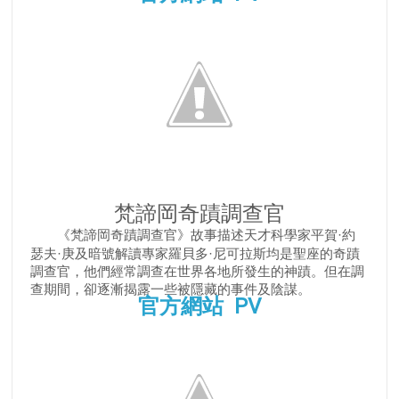
梵諦岡奇蹟調查官
《梵諦岡奇蹟調查官》故事
描述
天才科學家平賀·約
瑟夫·庚及暗號解讀專家羅貝多·尼可拉斯均是聖座的奇蹟
調查官，他們經常調查在世界各地所發生的神蹟。但在調
查期間，卻逐漸揭露一些被隱藏的事件及陰謀。
官方網站
PV