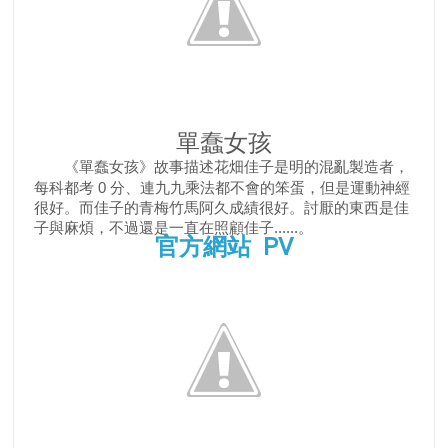
單蠢女孩
《單蠢女孩》故事
描述
花畑佳子是明的混亂製造者，
每科都考 0 分、連九九乘法都不會的笨蛋，但是運動神經
很好。而佳子的青梅竹馬阿久成績很好。討厭的東西是佳
子與麻煩，不過還是一直在照顧佳子......。
官方網站
PV