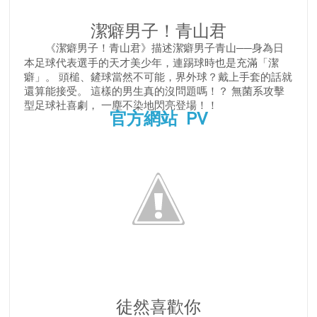
潔癖男子！青山君
《潔癖男子！青山君》
描述潔癖男子青山──身為日
本足球代表選手的天才美少年，連踢球時也是充滿「潔
癖」。 頭槌、鏟球當然不可能，界外球？戴上手套的話就
還算能接受。 這樣的男生真的沒問題嗎！？ 無菌系攻擊
型足球社喜劇， 一塵不染地閃亮登場！！
官方網站
PV
徒然喜歡你