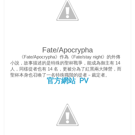
Fate/Apocrypha
《Fate/Apocrypha》作為《Fate/stay night》的外傳
小說，故事描述的是特殊的聖杯戰爭，能成為御主有 14
人，同樣從者也有 14 名，更被分為了紅黑兩大陣營，而
聖杯本身也召喚了一名特殊職階的從者－裁定者。
官方網站
PV