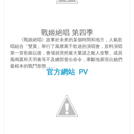
戰姬絕唱 第四季
《戰姬絕唱》故事於未來的某個時間和地方，人氣歌
唱組合「雙翼」舉行了風靡萬千歌迷的演唱會，豈料演唱
第一首歌曲以後，會場就突然被大量謎之敵人攻擊。成員
風鳴翼和天羽奏等不及總部發出命令，果斷地展現出她們
最根本的戰鬥形態……
官方網站
PV