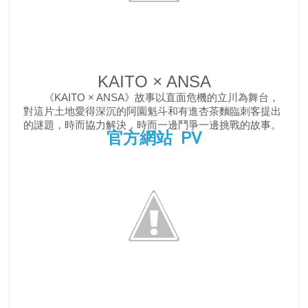
KAITO × ANSA
《KAITO × ANSA》故事以直面危機的立川為舞台，
對這片土地愛得深沉的阿園魁斗和有進杏茶麵臨刺客提出
的謎題，時而協力解決，時而一邊鬥爭一邊挑戰的故事。
官方網站
PV