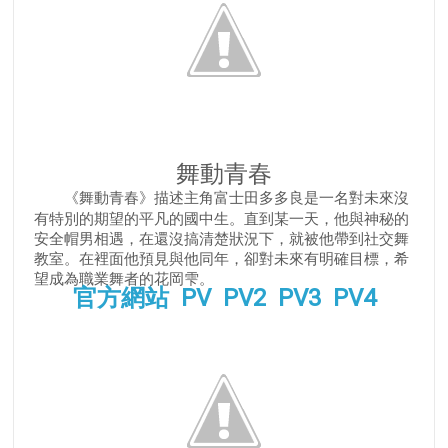
舞動青春
《舞動青春》
描述主角富士田多多良是一名對未來沒
有特別的期望的平凡的國中生。直到某一天，他與神秘的
安全帽男相遇，在還沒搞清楚狀況下，就被他帶到社交舞
教室。在裡面他預見與他同年，卻對未來有明確目標，希
望成為職業舞者的花岡雫。
官方網站
PV
PV2
PV3
PV4