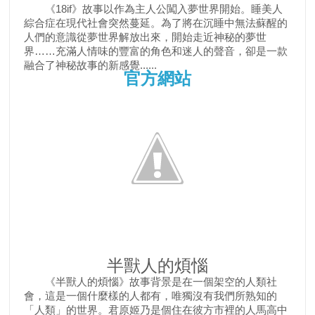
《18if》故事以作為主人公闖入夢世界開始。睡美人
綜合症在現代社會突然蔓延。為了將在沉睡中無法蘇醒的
人們的意識從夢世界解放出來，開始走近神秘的夢世
界……充滿人情味的豐富的角色和迷人的聲音，卻是一款
融合了神秘故事的新感覺......
官方網站
半獸人的煩惱
《半獸人的煩惱》故事背景是在一個架空的人類社
會，這是一個什麼樣的人都有，唯獨沒有我們所熟知的
「人類」的世界。君原姬乃是個住在彼方市裡的人馬高中